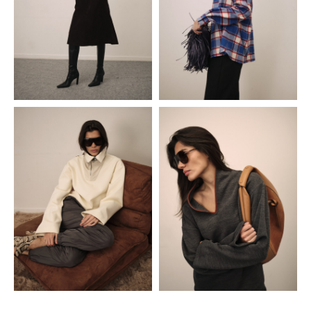
Контакты
Клиентам
ИП Душко Нина
ИНН 971500141226
Политика конфиденциальности
Договор
оферты
© 2026 Все права защищены Vestiaire
Дизайн сайта